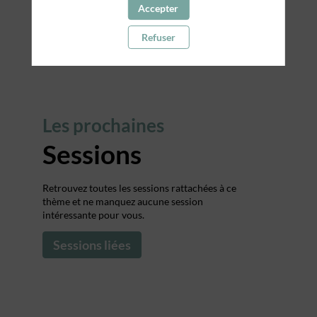
Accepter
and empowerment.
Refuser
Les prochaines
Sessions
Retrouvez toutes les sessions rattachées à ce
thème et ne manquez aucune session
intéressante pour vous.
Sessions liées